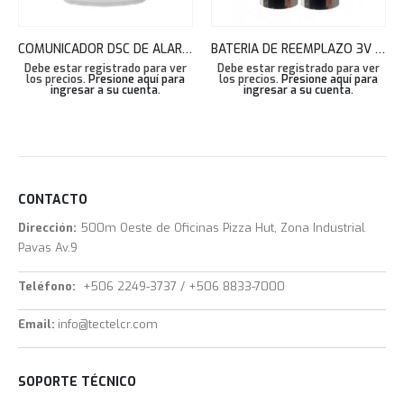
COMUNICADOR DSC DE ALARM.COM PARA NEO TL880LEATLAT // TL880LEATLAT N
BATERIA DE REEMPLAZO 3V 1 PIEZA DSC -BATT-PGX944 CR17450
Debe estar registrado para ver
Debe estar registrado para ver
los precios.
Presione aquí para
los precios.
Presione aquí para
ingresar a su cuenta
.
ingresar a su cuenta
.
CONTACTO
Dirección:
500m Oeste de Oficinas Pizza Hut, Zona Industrial
Pavas Av.9
Teléfono:
+506 2249-3737 / +506 8833-7000
Email:
info@tectelcr.com
SOPORTE TÉCNICO