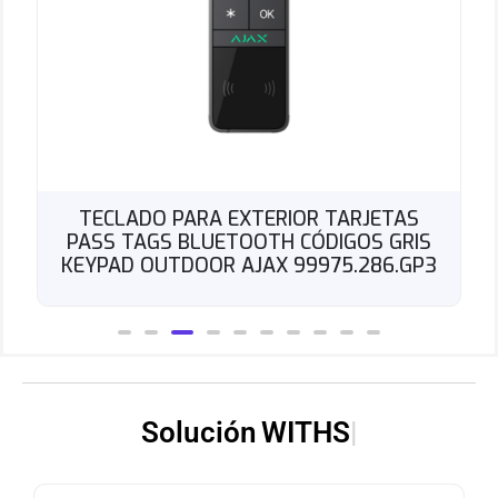
ECLADO PARA EXTERIOR TARJETAS
VID
S TAGS BLUETOOTH CÓDIGOS GRIS
ANG
PAD OUTDOOR AJAX 99975.286.GP3
DOO
Solución
WITHS