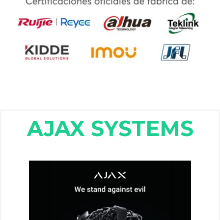
AJAX
S
Y
S
T
E
M
S