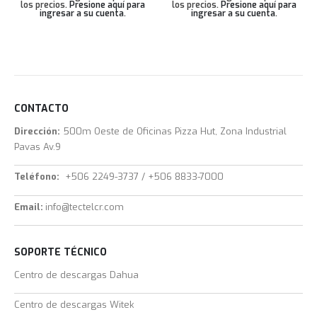
los precios.
Presione aquí para
los precios.
Presione aquí para
ingresar a su cuenta
.
ingresar a su cuenta
.
CONTACTO
Dirección:
500m Oeste de Oficinas Pizza Hut, Zona Industrial
Pavas Av.9
Teléfono:
+506 2249-3737 / +506 8833-7000
Email:
info@tectelcr.com
SOPORTE TÉCNICO
Centro de descargas Dahua
Centro de descargas Witek