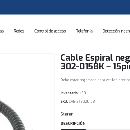
as
Redes
Control de acceso
Telefonía
Detección Incen
Cable Espiral neg
302-015BK – 15p
Debe estar registrado para ver los precio
Inventario:
<50
SKU:
CAB-ST302015B
Steren
DESCRIPCIÓN