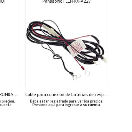
101
Panasonic | CEN-KX-A227
DIADEMA MONOAURAL PLANTRONICS USB C3210 BLACKWIRE PL-209744-101
Cable para conexión de baterías de respaldo Panasonic para KX-TES (A227)
 precios.
Debe estar registrado para ver los precios.
 cuenta
.
Presione aquí para ingresar a su cuenta
.