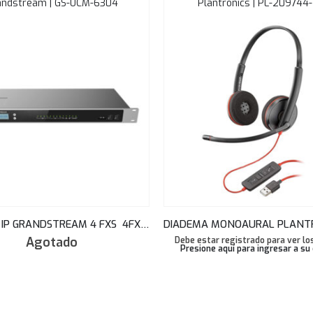
andstream | GS-UCM-6304
Plantronics | PL-209744-
CENTRAL IP GRANDSTREAM 4 FXS 4FXO 2000 USUARIOS 3X GIGABIT POE – UCM-6304
Agotado
Debe estar registrado para ver los
Presione aquí para ingresar a su