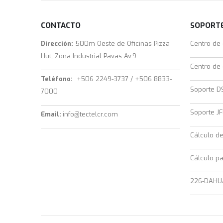
CONTACTO
SOPORTE
Dirección:
500m Oeste de Oficinas Pizza
Centro de
Hut, Zona Industrial Pavas Av.9
Centro de
Teléfono:
+506 2249-3737 / +506 8833-
Soporte D
7000
Soporte JF
Email:
info@tectelcr.com
Cálculo d
Cálculo pa
226-DAHU