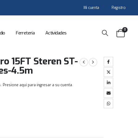
Mi cuenta
Registro
0
dio
Ferretería
Actividades
ro 15FT Steren ST-
ies-4.5m
s.
Presione aquí para ingresar a su cuenta
.