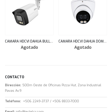
CAMARA HDCVI DAHUA BULLET 2.8MM FULLCOLOR 5MP AUDIO 40M HAC-HFW1509TLMN-A-LED
CAMARA HDCVI DAHUA DOMO 2MP FULL-COLOR STARLIGHT HDCVI 2.8MM 40M IP67 MIC METAL HAC-HDW1239TN-A-LED
Agotado
Agotado
CONTACTO
Dirección:
500m Oeste de Oficinas Pizza Hut, Zona Industrial
Pavas Av.9
Teléfono:
+506 2249-3737 / +506 8833-7000
Email:
info@tectelcr.com