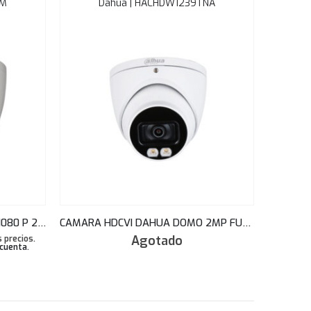
EM
Dahua | HACHDW1239TNA
CAMARA HDCVI DAHUA DOMO 1080 P 2.8MM 50 MTS SMART IR METAL, IP67 AUDIO HAC-HDW1200EMN-A
CAMARA HDCVI DAHUA DOMO 2MP FULL-COLOR STARLIGHT HDCVI 2.8MM 40M IP67 MIC METAL HAC-HDW1239TN-A-LED
Agotado
 precios.
 cuenta
.