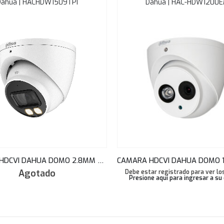
Dahua | HACHDW1509TPI
Dahua | HAC-HDW1200
CAMARA HDCVI DAHUA DOMO 2.8MM FULL COLOR DOBLE ILUMINADOR 5MP 40M MIC/AUDIO HAC-HDW1509TP-IL-A
Agotado
Debe estar registrado para ver los
Presione aquí para ingresar a su