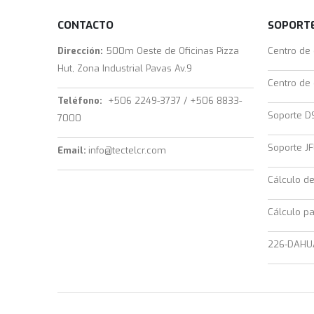
CONTACTO
SOPORTE
Dirección:
500m Oeste de Oficinas Pizza
Centro de
Hut, Zona Industrial Pavas Av.9
Centro de
Teléfono:
+506 2249-3737 / +506 8833-
Soporte D
7000
Soporte JF
Email:
info@tectelcr.com
Cálculo d
Cálculo pa
226-DAHU