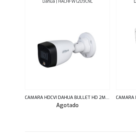
Dahua | HACHFW1209CNL
CAMARA HDCVI DAHUA BULLET HD 2MP FULLCOLOR FRENTE METAL STARLIGHT 2.8MM 20MT IP67 HAC-HFW1209CN-LED
Agotado