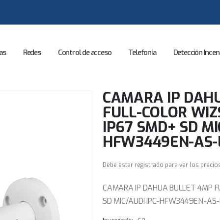
as
Redes
Control de acceso
Telefonía
Detección Incen
CAMARA IP DAH
FULL-COLOR WI
IP67 SMD+ SD MI
HFW3449EN-AS-
Debe estar registrado para ver los precio
CAMARA IP DAHUA BULLET 4MP F
SD MIC/AUDI IPC-HFW3449EN-AS