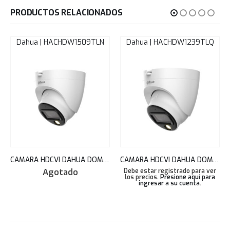
PRODUCTOS RELACIONADOS
Dahua | HACHDW1509TLN
Dahua | HACHDW1239TLQ
CAMARA HDCVI DAHUA DOMO 2.8MM FULL COLOR 5MP PLASTICO STARLIGHT 20M MIC/AUDIO HAC-HDW1509TLQN-A-LED
CAMARA HDCVI DAHUA DOMO2MP FULL-COLOR 2.8MM 20METROS IP67 – DH-HAC-HDW1239TLQN-LED
Agotado
Debe estar registrado para ver
los precios.
Presione aquí para
ingresar a su cuenta
.