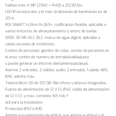
Salidas máx. 4 MP (2560 × 1440) a 25/30 fps.
LED IR incorporado y el máx. la distancia de iluminación es de
20 m.
ROI, SMART H.264+/H.265+, codificación flexible, aplicable a
varios entornos de almacenamiento y ancho de banda.
WDR, 3D NR, HLC, BLC, marca de agua digital, aplicable a
varias escenas de monitoreo.
Conteo de personas: gestión de colas, conteo de personas en
el área, conteo de número de entrada/salida/paso
y puede generar un informe diario/mensual/anual.
Alarma: 2 entradas, 2 salidas; audio: 2 entradas, 1 salida; 485,
BNC, admite máx.
Tarjeta Micro SD de 512 GB; Micrófono y altavoz integrados.
Fuente de alimentación de 12 V CC/PoE, salida de alimentación
de 12 V CC y máx. corriente 165 mA, f
ácil para la instalación.
Protección IP67 e IK10.
Admite autoadaptación de altitud, que adapta la altitud y el