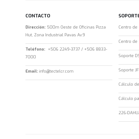
CONTACTO
SOPORTE
Dirección:
500m Oeste de Oficinas Pizza
Centro de
Hut, Zona Industrial Pavas Av.9
Centro de
Teléfono:
+506 2249-3737 / +506 8833-
Soporte D
7000
Soporte JF
Email:
info@tectelcr.com
Cálculo d
Cálculo pa
226-DAHU