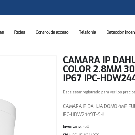
as
Redes
Control de acceso
Telefonía
Detección Incen
CAMARA IP DAH
COLOR 2.8MM 30
IP67 IPC-HDW244
Debe estar registrado para ver los precio
CAMARA IP DAHUA DOMO 4MP FUL
IPC-HDW2449T-S-IL
Inventario:
>50