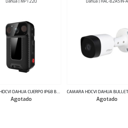
Dahua | MPT220
Dahua | HAC-B2A51N-A
CAMARA HDCVI DAHUA CUERPO IP68 BODY CAM 2G-3G-4G WIFI BLUETOOH 16G INTERNO AMP MPT220
Agotado
Agotado