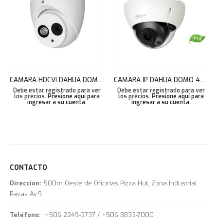
CAMARA HDCVI DAHUA DOMO 1080 P 2.8MM 50 MTS SMART IR METAL, IP67 AUDIO HAC-HDW1200EMN-A
CAMARA IP DAHUA DOMO 4MP PRO 3.6MM AI FULL-COLOR WIZMIND IP67 IK10 SD IPC-HDBW5442RN-ASE-NI
Debe estar registrado para ver
Debe estar registrado para ver
los precios.
Presione aquí para
los precios.
Presione aquí para
ingresar a su cuenta
.
ingresar a su cuenta
.
CONTACTO
Dirección:
500m Oeste de Oficinas Pizza Hut, Zona Industrial
Pavas Av.9
Teléfono:
+506 2249-3737 / +506 8833-7000