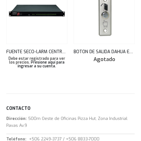
FUENTE SECO-LARM CENTRALIZADA MONTAJE RACK 18 SALIDAS 20A 1U PH-U1820-PULQ
BOTON DE SALIDA DAHUA EN ACERO INOXIDABLE PARA CONTROL DE ACCESO ASF905
Agotado
Debe estar registrado para ver
los precios.
Presione aquí para
ingresar a su cuenta
.
CONTACTO
Dirección:
500m Oeste de Oficinas Pizza Hut, Zona Industrial
Pavas Av.9
Teléfono:
+506 2249-3737 / +506 8833-7000