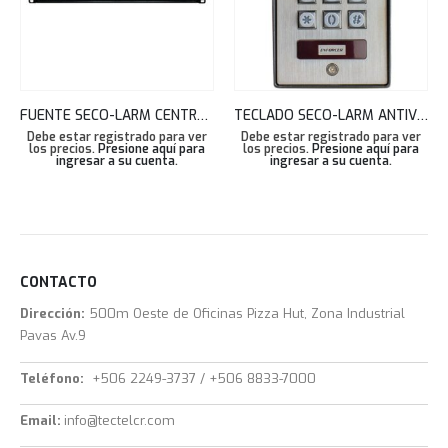
FUENTE SECO-LARM CENTRALIZADA MONTAJE RACK 18 SALIDAS 20A 1U PH-U1820-PULQ
TECLADO SECO-LARM ANTIVANDALICO IP66 1000 USER 2 SALIDAS LECTOR PROXIMIDAD SK-1123-SPQ
Debe estar registrado para ver
Debe estar registrado para ver
los precios.
Presione aquí para
los precios.
Presione aquí para
ingresar a su cuenta
.
ingresar a su cuenta
.
CONTACTO
Dirección:
500m Oeste de Oficinas Pizza Hut, Zona Industrial
Pavas Av.9
Teléfono:
+506 2249-3737 / +506 8833-7000
Email:
info@tectelcr.com