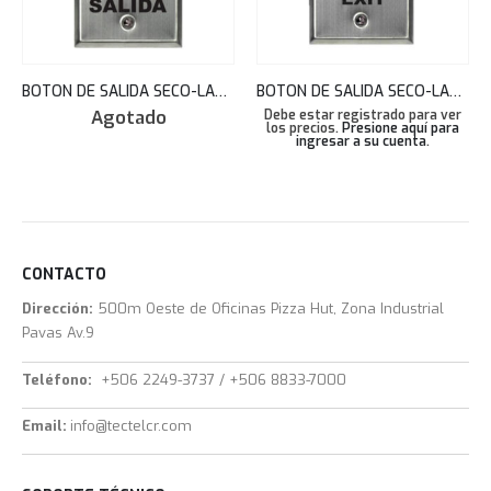
BOTON DE SALIDA SECO-LARM ROJO HONGO SPDT SD-7201RCPE1Q
BOTON DE SALIDA SECO-LARM VERDE SPDT ENFORCER SD-7201GC-PEQ
Agotado
Debe estar registrado para ver
los precios.
Presione aquí para
ingresar a su cuenta
.
CONTACTO
Dirección:
500m Oeste de Oficinas Pizza Hut, Zona Industrial
Pavas Av.9
Teléfono:
+506 2249-3737 / +506 8833-7000
Email:
info@tectelcr.com