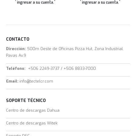
ingresar a su cuenta
.
ingresar a su cuenta
.
CONTACTO
Dirección:
500m Oeste de Oficinas Pizza Hut, Zona Industrial
Pavas Av.9
Teléfono:
+506 2249-3737 / +506 8833-7000
Email:
info@tectelcr.com
SOPORTE TÉCNICO
Centro de descargas Dahua
Centro de descargas Witek
Soporte DSC