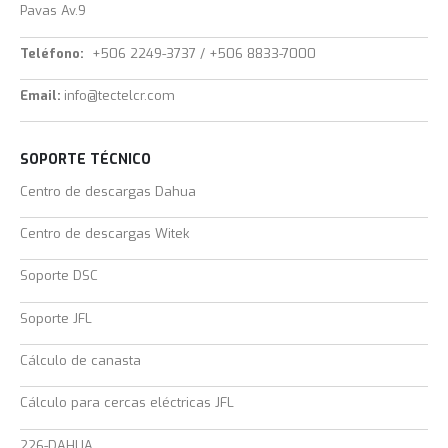
Pavas Av.9
Teléfono:
+506 2249-3737 / +506 8833-7000
Email:
info@tectelcr.com
SOPORTE TÉCNICO
Centro de descargas Dahua
Centro de descargas Witek
Soporte DSC
Soporte JFL
Cálculo de canasta
Cálculo para cercas eléctricas JFL
226-DAHUA