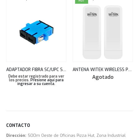
HOT
ADAPTADOR FIBRA SC/UPC SM DUPLEX AZUL TEKLINK
ANTENA WITEK WIRELESS PTP LINK KIT 5.8GHZ POE + PASSTHROUGH+CLOUD SUPPORT 5KM WI-CPE513P-KIT V3
Agotado
Debe estar registrado para ver
los precios.
Presione aquí para
ingresar a su cuenta
.
CONTACTO
Dirección:
500m Oeste de Oficinas Pizza Hut, Zona Industrial