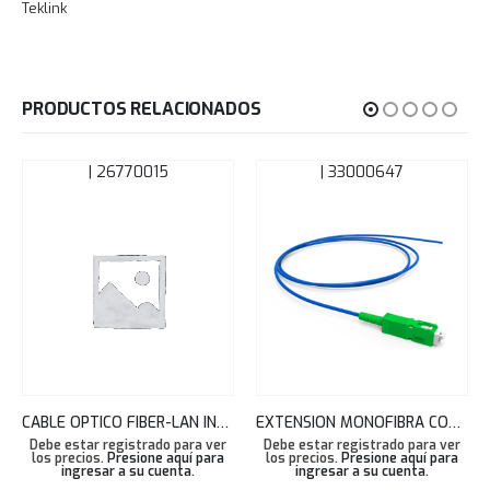
Teklink
PRODUCTOS RELACIONADOS
| 26770015
| 33000647
CABLE OPTICO FIBER-LAN INDOOR/OUTDOOR 06F SM G-652D RISER FURUKAWA 26770015
EXTENSION MONOFIBRA CONECTORIZADA SM G-652D LC-UPC 1.5M SIN ADAPTADOR – BLANCO FURUKAWA 33000647
Debe estar registrado para ver
Debe estar registrado para ver
los precios.
Presione aquí para
los precios.
Presione aquí para
ingresar a su cuenta
.
ingresar a su cuenta
.