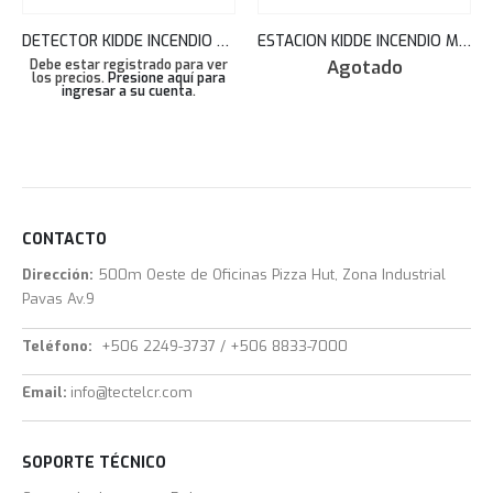
DETECTOR KIDDE INCENDIO DE HUMO Y MONOXIDO DE CARBONO DOBLE TECNOLOGIA DIRECCIONABLE KI-OSCD
ESTACION KIDDE INCENDIO MANUAL DE ALARMA DE FUEGO DOBLE ACCION GSA-M278
Agotado
Debe estar registrado para ver
los precios.
Presione aquí para
ingresar a su cuenta
.
CONTACTO
Dirección:
500m Oeste de Oficinas Pizza Hut, Zona Industrial
Pavas Av.9
Teléfono:
+506 2249-3737 / +506 8833-7000
Email:
info@tectelcr.com
SOPORTE TÉCNICO