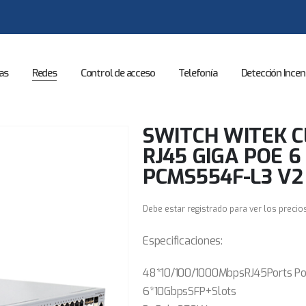
as
Redes
Control de acceso
Telefonía
Detección Incen
SWITCH WITEK C
RJ45 GIGA POE 6
PCMS554F-L3 V2
Debe estar registrado para ver los precio
Especificaciones:
48*10/100/1000MbpsRJ45Ports P
6*10GbpsSFP+Slots