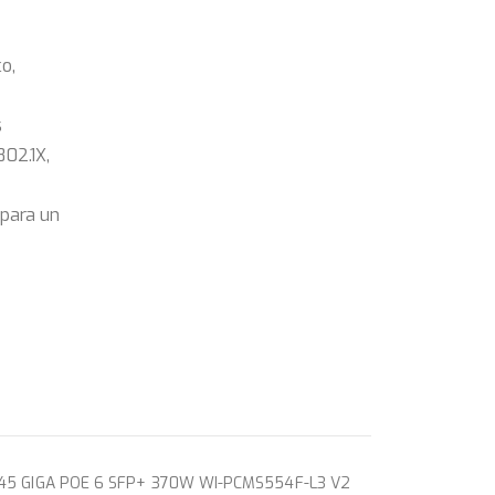
o,
s
802.1X,
 para un
J45 GIGA POE 6 SFP+ 370W WI-PCMS554F-L3 V2