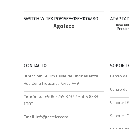
SWITCH WITEK POE16FE+1GE+1COMBO SFP+WATCHDOG+150W+250M WI-PS518GH
Agotado
Debe est
Presion
CONTACTO
SOPORTE
Dirección:
500m Oeste de Oficinas Pizza
Centro de
Hut, Zona Industrial Pavas Av.9
Centro de
Teléfono:
+506 2249-3737 / +506 8833-
Soporte D
7000
Soporte JF
Email:
info@tectelcr.com