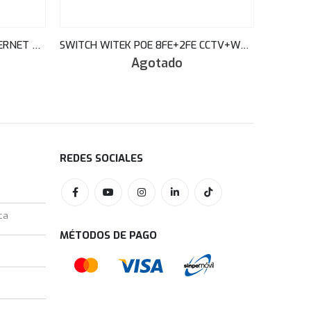
SWITCH WITEK 8XGIGABIT ETHERNET WITH STEEL CASE+PORT VLAN WI-SG108 V2
SWITCH WITEK POE 8FE+2FE CCTV+WATCHDOG+65W+250M WI-PS210H
Agotado
Debe est
Presio
REDES SOCIALES
ca
MÉTODOS DE PAGO