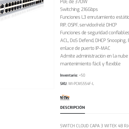
PoE de 370W
Switching 216Gbps
Funciones L3 enrutamiento estátic
RIP, OSPF, servidor/relé DHCP
Funciones de seguridad confiable
ACL, DoS Defend, DHCP Snooping, 
enlace de puerto IP-MAC
Admite administración en la nube
mantenimiento fácil y flexible
Inventario:
<50
SKU:
WI-PCMS554F-L
DESCRIPCIÓN
SWITCH CLOUD CAPA 3 WITEK 48 R