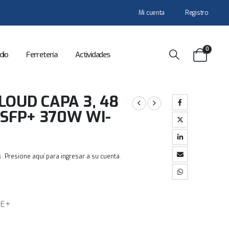
Mi cuenta
Registro
0
dio
Ferretería
Actividades
LOUD CAPA 3, 48
 SFP+ 370W WI-
s.
Presione aquí para ingresar a su cuenta
.
oE+