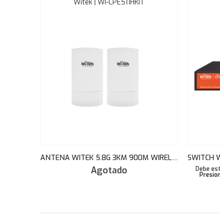
Witek | WI-CPE511HKIT
ANTENA WITEK 5.8G 3KM 900M WIRELESS CPE FOR CCTV WI-CPE511HKIT (KIT 2PCS)
Agotado
Debe est
Presion