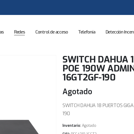
as
Redes
Control de acceso
Telefonía
Detección Incen
SWITCH DAHUA 1
POE 190W ADMIN
16GT2GF-190
Agotado
SWITCH DAHUA 18 PUERTOS GIGA
190
Inventario:
Agotado