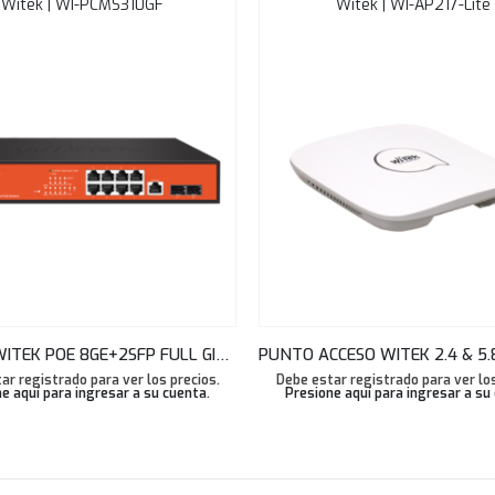
Witek | WI-PCMS310GF
Witek | WI-AP217-Lite
SWITCH WITEK POE 8GE+2SFP FULL GIGA 802.3AF/AT CLOUD L2 MANAGED 156W LINK AGGREGATION WI-PCMS310GF
ar registrado para ver los precios.
Debe estar registrado para ver los
e aquí para ingresar a su cuenta
.
Presione aquí para ingresar a su