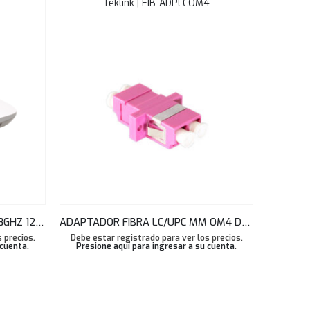
Teklink | FIB-ADPLCOM4
PUNTO ACCESO WITEK 2.4 & 5.8GHZ 1200MBPS INDOOR WIRELESS CEILING CLOUD MANAGED AP LITE WI-AP217-LITE
ADAPTADOR FIBRA LC/UPC MM OM4 DUPLEX COLOR VIOLETA TEKLINK
 precios.
Debe estar registrado para ver los precios.
Debe est
 cuenta
.
Presione aquí para ingresar a su cuenta
.
Presio