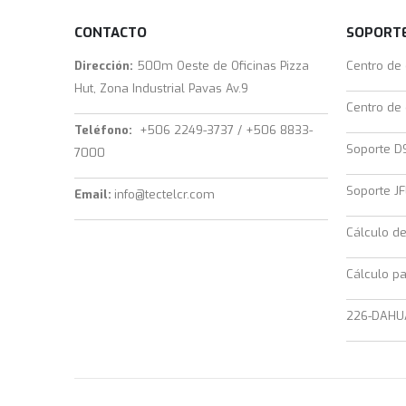
CONTACTO
SOPORTE
Dirección:
500m Oeste de Oficinas Pizza
Centro de
Hut, Zona Industrial Pavas Av.9
Centro de
Teléfono:
+506 2249-3737 / +506 8833-
Soporte D
7000
Soporte JF
Email:
info@tectelcr.com
Cálculo d
Cálculo pa
226-DAHU