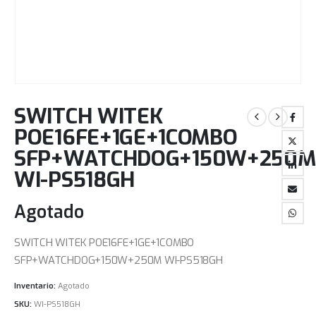
SWITCH WITEK
POE16FE+1GE+1COMBO
SFP+WATCHDOG+150W+250M
WI-PS518GH
Agotado
SWITCH WITEK POE16FE+1GE+1COMBO
SFP+WATCHDOG+150W+250M WI-PS518GH
Inventario:
Agotado
SKU:
WI-PS518GH