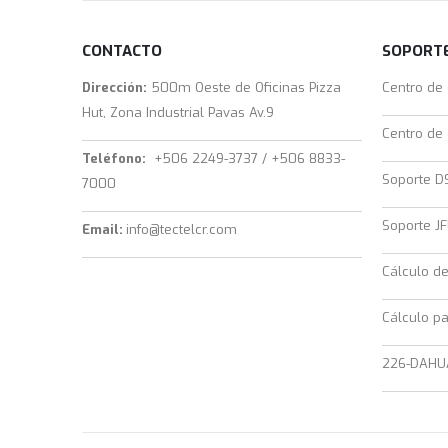
CONTACTO
SOPORTE
Dirección:
500m Oeste de Oficinas Pizza
Centro de
Hut, Zona Industrial Pavas Av.9
Centro de
Teléfono:
+506 2249-3737 / +506 8833-
Soporte D
7000
Soporte JF
Email:
info@tectelcr.com
Cálculo d
Cálculo pa
226-DAHU