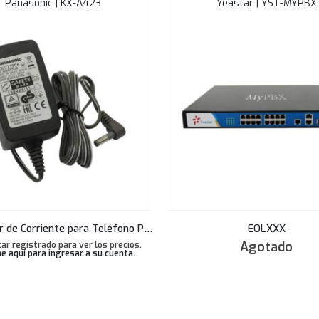
Panasonic | KX-A423
Yeastar | YST-MYPBX
Adaptador de Corriente para Teléfono Panasonic HDV130
EOLXXX
Agotado
ar registrado para ver los precios.
e aquí para ingresar a su cuenta
.