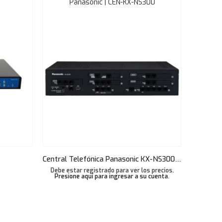
Panasonic | CEN-KX-NS300
Central Telefónica Panasonic KX-NS300 6 CO 16SLT 2DLC
Debe estar registrado para ver los precios.
Debe est
Presione aquí para ingresar a su cuenta
.
Presio