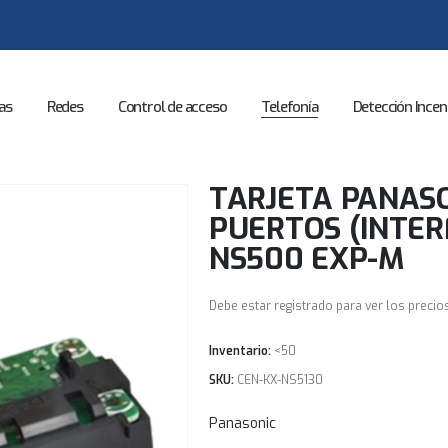
as
Redes
Control de acceso
Telefonía
Detección Incen
TARJETA PANASO
PUERTOS (INTER
NS500 EXP-M
Debe estar registrado para ver los precio
Inventario:
<50
SKU:
CEN-KX-NS5130
Panasonic