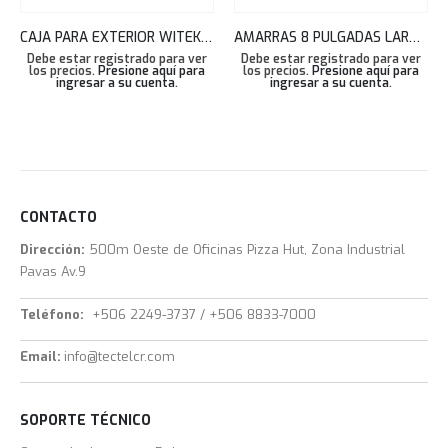
CAJA PARA EXTERIOR WITEK (01) 30X40X20CM WI-IOTBOX01
AMARRAS 8 PULGADAS LARGO BLANCAS BOLSA 100 UNDS 3.6X200MM TEKLINK
Debe estar registrado para ver
Debe estar registrado para ver
los precios.
Presione aquí para
los precios.
Presione aquí para
ingresar a su cuenta
.
ingresar a su cuenta
.
CONTACTO
Dirección:
500m Oeste de Oficinas Pizza Hut, Zona Industrial
Pavas Av.9
Teléfono:
+506 2249-3737 / +506 8833-7000
Email:
info@tectelcr.com
SOPORTE TÉCNICO