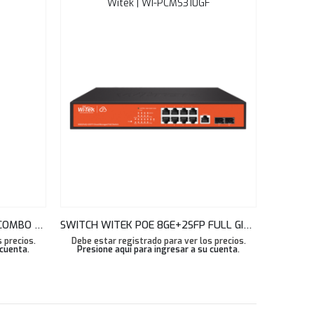
Witek | WI-PCMS310GF
SWITCH WITEK POE 24FE+1G+1COMBO SFP+ 1 1000 MBPS RJ45 WATCHDOG+200W+250M WI-PS526GH
SWITCH WITEK POE 8GE+2SFP FULL GIGA 802.3AF/AT CLOUD L2 MANAGED 156W LINK AGGREGATION WI-PCMS310GF
 precios.
Debe estar registrado para ver los precios.
 cuenta
.
Presione aquí para ingresar a su cuenta
.