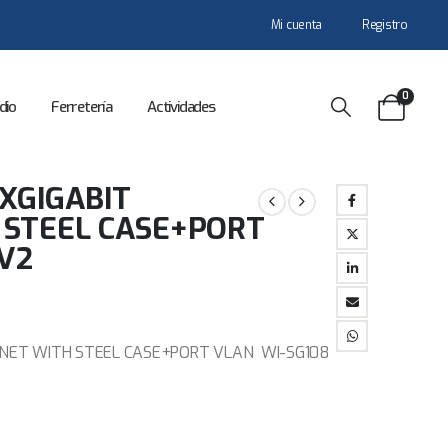
Mi cuenta
Registro
0
dio
Ferretería
Actividades
XGIGABIT
 STEEL CASE+PORT
V2
RNET WITH STEEL CASE+PORT VLAN WI-SG108