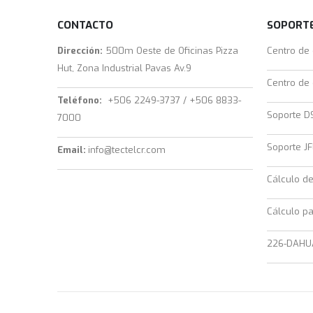
CONTACTO
SOPORTE
Dirección:
500m Oeste de Oficinas Pizza
Centro de
Hut, Zona Industrial Pavas Av.9
Centro de
Teléfono:
+506 2249-3737 / +506 8833-
Soporte D
7000
Soporte JF
Email:
info@tectelcr.com
Cálculo d
Cálculo pa
226-DAHU