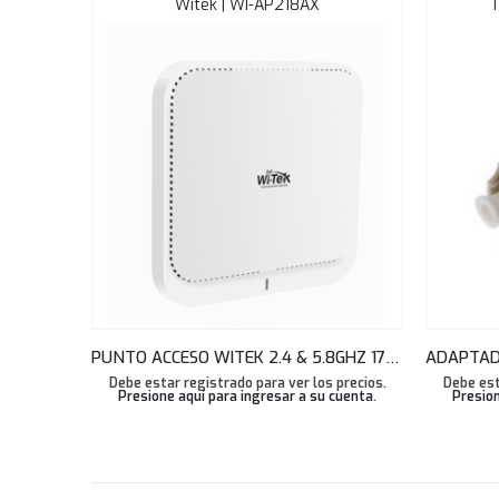
Witek | WI-AP218AX
T
PUNTO ACCESO WITEK 2.4 & 5.8GHZ 1775MBPS WI-FI 6 SME CLOUD CEILING AP WI-AP218AX
Debe estar registrado para ver los precios.
Debe est
Presione aquí para ingresar a su cuenta
.
Presion