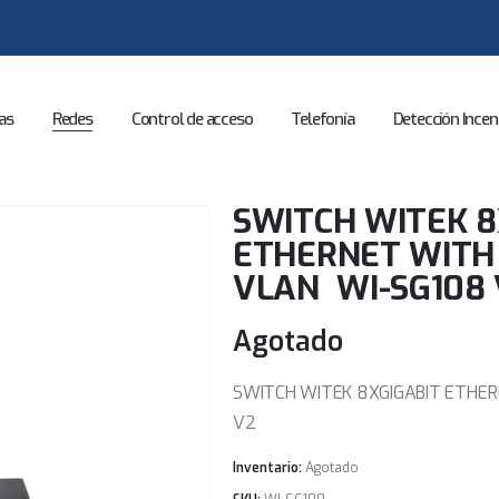
as
Redes
Control de acceso
Telefonía
Detección Incen
SWITCH WITEK 8
ETHERNET WITH
VLAN WI-SG108 
Agotado
SWITCH WITEK 8XGIGABIT ETHE
V2
Inventario:
Agotado