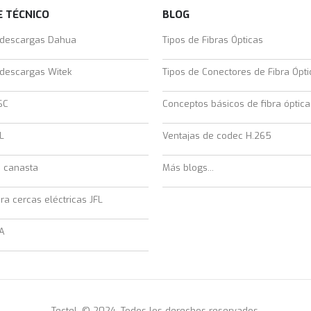
 TÉCNICO
BLOG
 descargas Dahua
Tipos de Fibras Ópticas
 descargas Witek
Tipos de Conectores de Fibra Ópti
SC
Conceptos básicos de fibra óptica
L
Ventajas de codec H.265
e canasta
Más blogs...
ra cercas eléctricas JFL
A
Tectel. © 2024. Todos los derechos reservados.