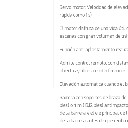
Servo motor; Velocidad de elevaci
rápida como 1 s).
El motor disfruta de una vida úti
escenas con gran volumen de tráf
Función anti-aplastamiento realiz
Admite control remoto, con dista
abiertos y libres de interferencias.
Elevación automática cuando el b
Barrera con soportes de brazo de 1,
pies) o 4 m (13,12 pies) antiimpact
de la barrera y el eje principal de 
de la barrera antes de que reciba 