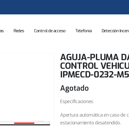
as
Redes
Control de acceso
Telefonía
Detección Incen
AGUJA-PLUMA D
CONTROL VEHIC
IPMECD-0232-M
Agotado
Especificaciones:
Apertura automática en caso de c
estacionamiento desatendido.