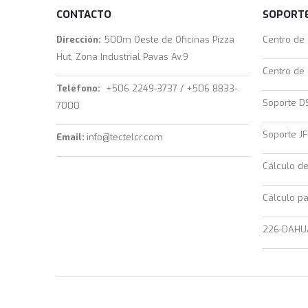
CONTACTO
SOPORTE
Dirección:
500m Oeste de Oficinas Pizza
Centro de
Hut, Zona Industrial Pavas Av.9
Centro de
Teléfono:
+506 2249-3737 / +506 8833-
Soporte D
7000
Soporte JF
Email:
info@tectelcr.com
Cálculo d
Cálculo pa
226-DAHU