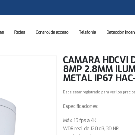
as
Redes
Control de acceso
Telefonía
Detección Incen
CAMARA HDCVI 
8MP 2.8MM ILU
METAL IP67 HAC
Debe estar registrado para ver los precio
Especificaciones:
Máx. 15 fps a 4K
WDR real de 120 dB, 3D NR