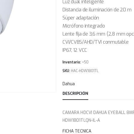
Luz dual inteligente
Distancia de iluminación de 20 m
Súper adaptación
Micrófono integrado
Lente fija de 3,6 mm (2,8 mm opc
CVI/CVBS/AHD/TVI conmutable
IP67, 12 VCC
Inventario:
<50
SKU:
HAC-HDW1801TL
Dahua
DESCRIPCIÓN
CAMARA HDCVI DAHUA EYEBALL 8MP
HDW1801TLQN-IL-A
FICHA TECNICA