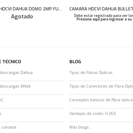
CAMARA HDCVI DAHUA DOMO 2MP FULL-COLOR STARLIGHT AUDIO MIC 2.8MM 20M IP67 HAC-HDW1239TLQN-A-LED
Agotado
Debe estar registrado para ver los
Presione aquí para ingresar a su
 TÉCNICO
BLOG
 descargas Dahua
Tipos de Fibras Ópticas
 descargas Witek
Tipos de Conectores de Fibra Ópti
SC
Conceptos básicos de fibra óptica
L
Ventajas de codec H.265
e canasta
Más blogs...