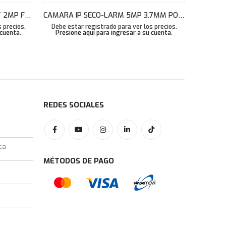
CAMARA HDCVI DAHUA BULLET 2MP FULL-COLOR VARIFOC. 2.7-13.5M AUDIOMIC 60M IP67 HAC-HFW1239TUN-Z-A-LED
CAMARA IP SECO-LARM 5MP 3.7MM POE 15M IP65 TIPO PIR EV-N6506-3W4Q
 precios.
Debe estar registrado para ver los precios.
Debe est
 cuenta
.
Presione aquí para ingresar a su cuenta
.
Presio
REDES SOCIALES
ca
MÉTODOS DE PAGO