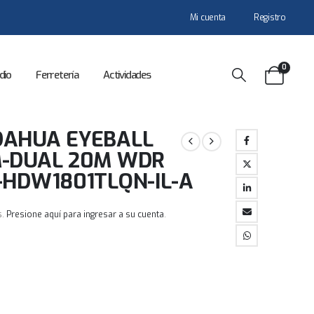
Mi cuenta
Registro
0
dio
Ferretería
Actividades
DAHUA EYEBALL
M-DUAL 20M WDR
-HDW1801TLQN-IL-A
s.
Presione aquí para ingresar a su cuenta
.