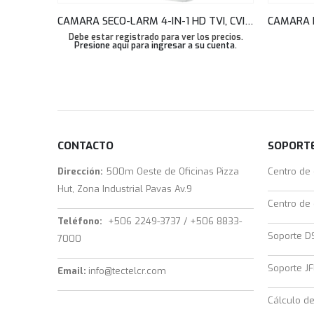
CAMARA SECO-LARM 4-IN-1 HD TVI, CVI, AHD, ANALOG COVERT PIR CAMERA EV-Y6501-A3WQ
Debe estar registrado para ver los precios.
Presione aquí para ingresar a su cuenta
.
CONTACTO
SOPORTE
Dirección:
500m Oeste de Oficinas Pizza
Centro de
Hut, Zona Industrial Pavas Av.9
Centro de
Teléfono:
+506 2249-3737 / +506 8833-
Soporte D
7000
Soporte JF
Email:
info@tectelcr.com
Cálculo d