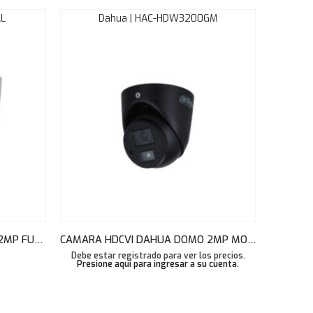
LL
Dahua | HAC-HDW3200GM
CAMARA HDCVI DAHUA DOMO 2MP FULL-COLOR STARLIGHT AUDIO MIC 2.8MM 20M IP67 HAC-HDW1239TLQN-A-LED
CAMARA HDCVI DAHUA DOMO 2MP MOVIL MIC ANTISHOCK 20M 2.8MM HAC-HDW3200GN-M
Debe estar registrado para ver los precios.
Presione aquí para ingresar a su cuenta
.