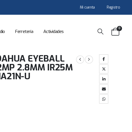
Mi cuenta
Registro
0
dio
Ferretería
Actividades
DAHUA EYEBALL
2MP 2.8MM IR25M
1A21N-U