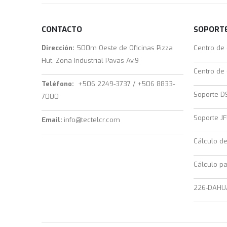
CONTACTO
SOPORTE
Dirección:
500m Oeste de Oficinas Pizza
Centro de
Hut, Zona Industrial Pavas Av.9
Centro de
Teléfono:
+506 2249-3737 / +506 8833-
Soporte D
7000
Soporte JF
Email:
info@tectelcr.com
Cálculo d
Cálculo pa
226-DAHU