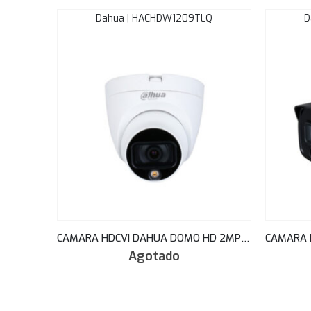
Dahua | HACHDW1209TLQ
D
CAMARA HDCVI DAHUA DOMO HD 2MP FULL-COLOR STARLIGHT HDCVI 2.8MM 20METROS IP67 HAC-HDW1209TLQN-LED
Agotado