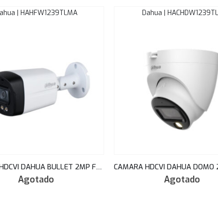
ahua | HAHFW1239TLMA
Dahua | HACHDW1239T
CAMARA HDCVI DAHUA BULLET 2MP FULL-COLOR STARLIGHT 40M 2.8MM AUDIO IP67 HAC-HFW1239TLMN-A-LED
Agotado
Agotado