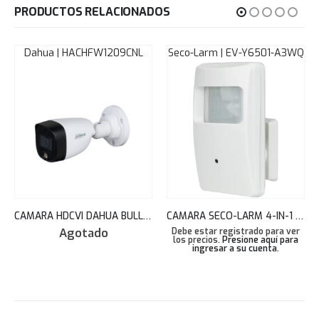
PRODUCTOS RELACIONADOS
Dahua | HACHFW1209CNL
Seco-Larm | EV-Y6501-A3WQ
CAMARA HDCVI DAHUA BULLET HD 2MP FULLCOLOR FRENTE METAL STARLIGHT 2.8MM 20MT IP67 HAC-HFW1209CN-LED
CAMARA SECO-LARM 4-IN-1 HD TVI, CVI, AHD, ANALOG COVERT PIR CAMERA EV-Y6501-A3WQ
Agotado
Debe estar registrado para ver
los precios.
Presione aquí para
ingresar a su cuenta
.