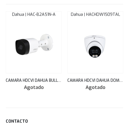
Dahua | HAC-B2A51N-A
Dahua | HACHDW1509TAL
CAMARA HDCVI DAHUA BULLET IR 20M 5MP IP67 2.8MM 20 FPS HAC-B2A51N-A
CAMARA HDCVI DAHUA DOMO 2.8MM FULL-COLOR 5MP METAL STARLIGHT 40M LED MIC/AUDIO HAC-HDW1509TN-A-LED
Agotado
Agotado
CONTACTO