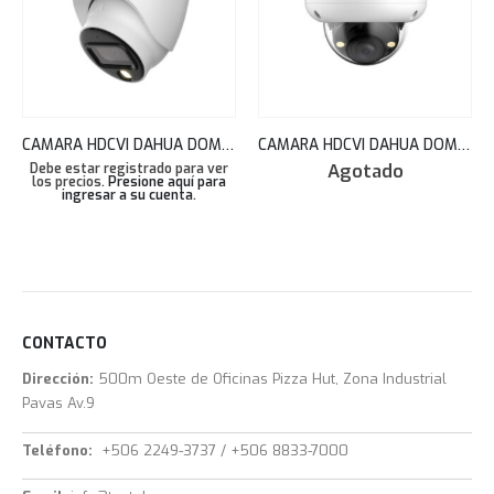
CAMARA HDCVI DAHUA DOMO2MP FULL-COLOR 2.8MM 20METROS IP67 – DH-HAC-HDW1239TLQN-LED
CAMARA HDCVI DAHUA DOMO 2MP FULL COLOR ILUM. DUAL AUDIO MIC 2.8MM 40M IP67 IK10 HAC-HDBW1239RAN-IL-A
Agotado
Debe estar registrado para ver
los precios.
Presione aquí para
ingresar a su cuenta
.
CONTACTO
Dirección:
500m Oeste de Oficinas Pizza Hut, Zona Industrial
Pavas Av.9
Teléfono:
+506 2249-3737 / +506 8833-7000