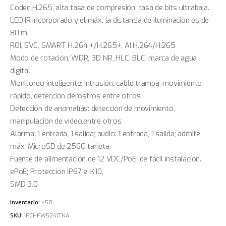
Códec H.265, alta tasa de compresión, tasa de bits ultrabaja.
LED IR incorporado y el máx. la distancia de iluminación es de
80 m.
ROI, SVC, SMART H.264 +/H.265+, AI H.264/H.265
Modo de rotación, WDR, 3D NR, HLC, BLC, marca de agua
digital
Monitoreo inteligente: Intrusión, cable trampa, movimiento
rápido, detección derostros entre otros
Detección de anomalías: detección de movimiento,
manipulación de video,entre otros
Alarma: 1 entrada, 1 salida; audio: 1 entrada, 1 salida; admite
máx. MicroSD de 256G tarjeta.
Fuente de alimentación de 12 VDC/PoE, de fácil instalación.
ePoE; Protección IP67 e IK10.
SMD 3.0.
Inventario:
<50
SKU:
IPCHFW5241TNA