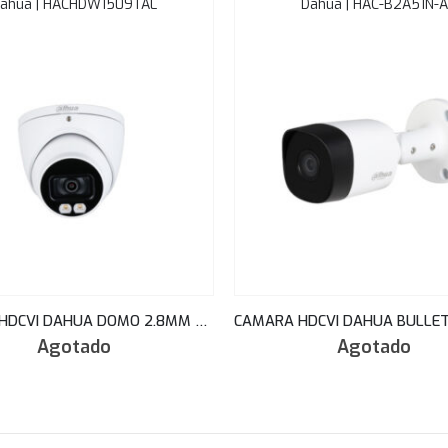
ahua | HACHDW1509TAL
Dahua | HAC-B2A51N-A
CAMARA HDCVI DAHUA DOMO 2.8MM FULL-COLOR 5MP METAL STARLIGHT 40M LED MIC/AUDIO HAC-HDW1509TN-A-LED
Agotado
Agotado