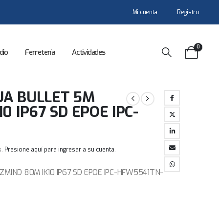
Mi cuenta
Registro
0
dio
Ferretería
Actividades
UA BULLET 5M
0 IP67 SD EPOE IPC-
s.
Presione aquí para ingresar a su cuenta
.
MIND 80M IK10 IP67 SD EPOE IPC-HFW5541TN-