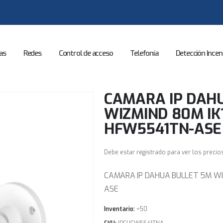
as
Redes
Control de acceso
Telefonía
Detección Incen
CAMARA IP DAH
WIZMIND 80M IK1
HFW5541TN-ASE
Debe estar registrado para ver los precio
CAMARA IP DAHUA BULLET 5M WIZ
ASE
Inventario:
<50