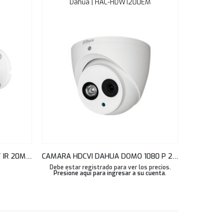
Dahua | HAC-HDW1200EM
CAMARA HDCVI DAHUA BULLET IR 20M 5MP IP67 2.8MM 20 FPS HAC-B2A51N-A
CAMARA HDCVI DAHUA DOMO 1080 P 2.8MM 50 MTS SMART IR METAL, IP67 AUDIO HAC-HDW1200EMN-A
Debe estar registrado para ver los precios.
Presione aquí para ingresar a su cuenta
.