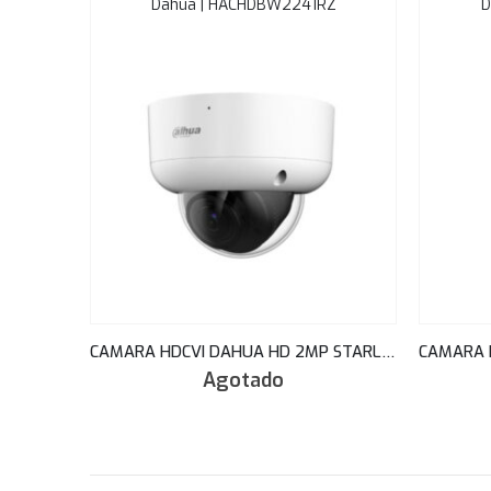
Dahua | HACHDBW2241RZ
D
CAMARA HDCVI DAHUA HD 2MP STARLIGHT IP67 IK10 30M 2.7-13.5 VARIFOCAL MOTO WDR HAC-HDBW2241RAN-Z-A
Agotado