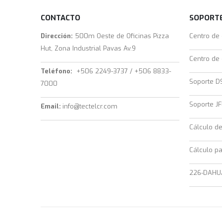
CONTACTO
SOPORTE
Dirección:
500m Oeste de Oficinas Pizza
Centro de
Hut, Zona Industrial Pavas Av.9
Centro de
Teléfono:
+506 2249-3737 / +506 8833-
Soporte D
7000
Soporte JF
Email:
info@tectelcr.com
Cálculo d
Cálculo pa
226-DAHU