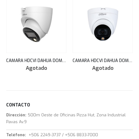
CAMARA HDCVI DAHUA DOMO 2MP FULL-COLOR STARLIGHT AUDIO MIC 2.8MM 20M IP67 HAC-HDW1239TLQN-A-LED
CAMARA HDCVI DAHUA DOMO HD 2MP FULL-COLOR STARLIGHT HDCVI 2.8MM 20METROS IP67 HAC-HDW1209TLQN-LED
Agotado
Agotado
CONTACTO
Dirección:
500m Oeste de Oficinas Pizza Hut, Zona Industrial
Pavas Av.9
Teléfono:
+506 2249-3737 / +506 8833-7000