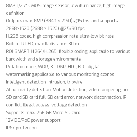
8MP, 1/2.7″ CMOS image sensor, low illuminance, high image
definition
Outputs max. 8MP (3840 × 2160) @15 fps, and supports
2688×1520 (2688 × 1520) @25/30 fps
H.265 codec, high compression rate, ultra-low bit rate
Built-in IR LED, max IR distance: 30 m
ROI, SMART H.264/H.265, flexible coding, applicable to various
bandwidth and storage environments
Rotation mode, WDR, 3D DNR, HLC, BLC, digital
watermarking,applicable to various monitoring scenes
Intelligent detection: Intrusion, tripwire
Abnormality detection: Motion detection, video tampering, no
SD card,SD card full, SD card error, network disconnection, IP
conflict, illegal access, voltage detection
Supports max. 256 GB Micro SD card
12V DC/PoE power support
IP67 protection