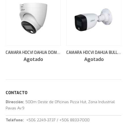
CAMARA HDCVI DAHUA DOMO 2.8MM FULL COLOR 5MP PLASTICO STARLIGHT 20M MIC/AUDIO HAC-HDW1509TLQN-A-LED
CAMARA HDCVI DAHUA BULLET HD 2MP FULLCOLOR FRENTE METAL STARLIGHT 2.8MM 20MT IP67 HAC-HFW1209CN-LED
Agotado
Agotado
CONTACTO
Dirección:
500m Oeste de Oficinas Pizza Hut, Zona Industrial
Pavas Av.9
Teléfono:
+506 2249-3737 / +506 8833-7000