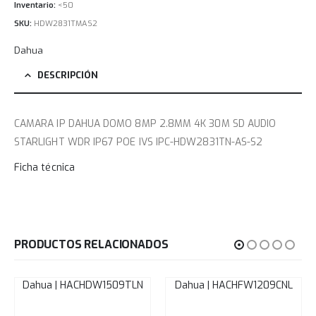
Inventario:
<50
SKU:
HDW2831TMAS2
Dahua
DESCRIPCIÓN
CAMARA IP DAHUA DOMO 8MP 2.8MM 4K 30M SD AUDIO
STARLIGHT WDR IP67 POE IVS IPC-HDW2831TN-AS-S2
Ficha técnica
PRODUCTOS RELACIONADOS
Dahua | HACHDW1509TLN
Dahua | HACHFW1209CNL