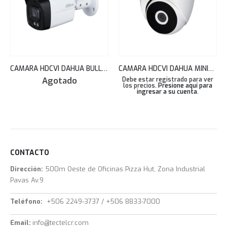
CAMARA HDCVI DAHUA BULLET 2MP FULL-COLOR ILUMIN. DUAL AUDIO MIC 2.8MM 40M IP67 HAC-HFW1239TLMN-IL-A
CAMARA HDCVI DAHUA MINIDOMO 720P 2.8MM IR20M IP67 METAL HAC-T2A11N
Agotado
Debe estar registrado para ver
los precios.
Presione aquí para
ingresar a su cuenta
.
CONTACTO
Dirección:
500m Oeste de Oficinas Pizza Hut, Zona Industrial
Pavas Av.9
Teléfono:
+506 2249-3737 / +506 8833-7000
Email:
info@tectelcr.com