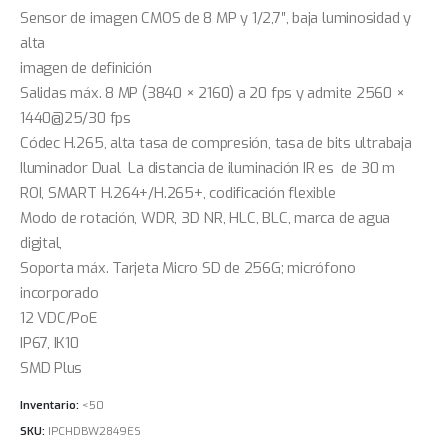
Sensor de imagen CMOS de 8 MP y 1/2,7″, baja luminosidad y
alta
imagen de definición
Salidas máx. 8 MP (3840 × 2160) a 20 fps y admite 2560 ×
1440@25/30 fps
Códec H.265, alta tasa de compresión, tasa de bits ultrabaja
Iluminador Dual La distancia de iluminación IR es de 30 m
ROI, SMART H.264+/H.265+, codificación flexible
Modo de rotación, WDR, 3D NR, HLC, BLC, marca de agua
digital,
Soporta máx. Tarjeta Micro SD de 256G; micrófono
incorporado
12 VDC/PoE
IP67, IK10
SMD Plus
Inventario:
<50
SKU:
IPCHDBW2849ES