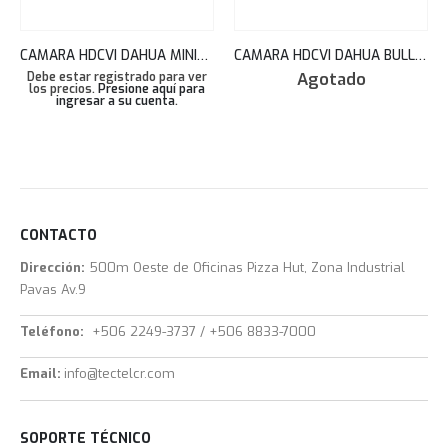
CAMARA HDCVI DAHUA MINIDOMO (EYEBALL) 2MP 1080P 30 FPS 2.8MM IR 20M PLÁSTICO HAC-T1A21N280
CAMARA HDCVI DAHUA BULLET IR 20M 5MP IP67 DAHUA TECHNOLOGY 2.8MM 20 FPS HAC-B2A51N
Agotado
Debe estar registrado para ver
los precios.
Presione aquí para
ingresar a su cuenta
.
CONTACTO
Dirección:
500m Oeste de Oficinas Pizza Hut, Zona Industrial
Pavas Av.9
Teléfono:
+506 2249-3737 / +506 8833-7000
Email:
info@tectelcr.com
SOPORTE TÉCNICO