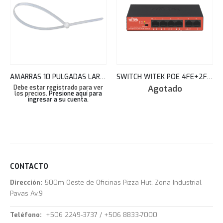
AMARRAS 10 PULGADAS LARGO BLANCAS BOLSA 100 UNDS 3.6X250MM TEKLINK FLM TIE3610WHTEK
SWITCH WITEK POE 4FE+2FE CCTV+WATCHDOG+40W+250M WI-PS205H V2
Agotado
Debe estar registrado para ver
los precios.
Presione aquí para
ingresar a su cuenta
.
CONTACTO
Dirección:
500m Oeste de Oficinas Pizza Hut, Zona Industrial
Pavas Av.9
Teléfono:
+506 2249-3737 / +506 8833-7000