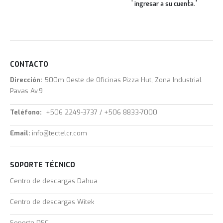
ingresar a su cuenta
.
CONTACTO
Dirección:
500m Oeste de Oficinas Pizza Hut, Zona Industrial
Pavas Av.9
Teléfono:
+506 2249-3737 / +506 8833-7000
Email:
info@tectelcr.com
SOPORTE TÉCNICO
Centro de descargas Dahua
Centro de descargas Witek
Soporte DSC