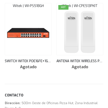
Witek | WI-PS518GH
Witek | WI-CPE513PKIT
HOT
SWITCH WITEK POE16FE+1GE+1COMBO SFP+WATCHDOG+150W+250M WI-PS518GH
ANTENA WITEK WIRELESS PTP LINK KIT 5.8GHZ POE + PASSTHROUGH+CLOUD SUPPORT 5KM WI-CPE513P-KIT V3
Agotado
Agotado
CONTACTO
Dirección:
500m Oeste de Oficinas Pizza Hut, Zona Industrial