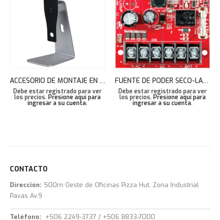
ACCESORIO DE MONTAJE EN ESCRITORIO PARA ASI7213XV1T1 DAHUA PARA CONTROL DE ACCESOTERMICO ASF072X-T1
FUENTE DE PODER SECO-LARM, CARGADOR CA/C.C., 6-12-24 VDC 3 AMPERIOS ST2406-3AQ
Debe estar registrado para ver
Debe estar registrado para ver
los precios.
Presione aquí para
los precios.
Presione aquí para
ingresar a su cuenta
.
ingresar a su cuenta
.
CONTACTO
Dirección:
500m Oeste de Oficinas Pizza Hut, Zona Industrial
Pavas Av.9
Teléfono:
+506 2249-3737 / +506 8833-7000