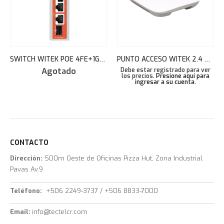
SWITCH WITEK POE 4FE+1GE+1SFP FIBER UPLINK HARDENED WI-PS206GF-I V2
PUNTO ACCESO WITEK 2.4 & 5.8GHZ 1200MBPS INDOOR WIRELESS CEILING CLOUD MANAGED AP LITE WI-AP217-LITE
Agotado
Debe estar registrado para ver
los precios.
Presione aquí para
ingresar a su cuenta
.
CONTACTO
Dirección:
500m Oeste de Oficinas Pizza Hut, Zona Industrial
Pavas Av.9
Teléfono:
+506 2249-3737 / +506 8833-7000
Email:
info@tectelcr.com