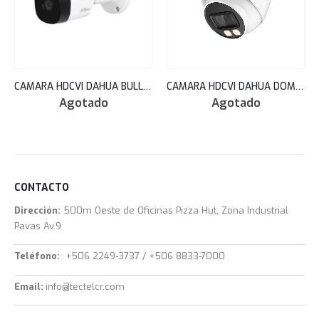
CAMARA HDCVI DAHUA BULLET IR 20M 5MP IP67 DAHUA TECHNOLOGY 2.8MM 20 FPS HAC-B2A51N
CAMARA HDCVI DAHUA DOMO 2.8MM FULL COLOR DOBLE ILUMINADOR 5MP 40M MIC/AUDIO HAC-HDW1509TP-IL-A
Agotado
Agotado
CONTACTO
Dirección:
500m Oeste de Oficinas Pizza Hut, Zona Industrial
Pavas Av.9
Teléfono:
+506 2249-3737 / +506 8833-7000
Email:
info@tectelcr.com