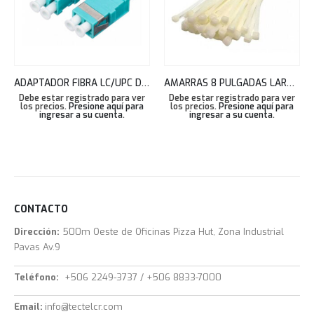
ADAPTADOR FIBRA LC/UPC DUPLEX OM3 COLOR AQUA TEKLINK
AMARRAS 8 PULGADAS LARGO BLANCAS BOLSA 100 UNDS 3.6X200MM TEKLINK
Debe estar registrado para ver
Debe estar registrado para ver
los precios.
Presione aquí para
los precios.
Presione aquí para
ingresar a su cuenta
.
ingresar a su cuenta
.
CONTACTO
Dirección:
500m Oeste de Oficinas Pizza Hut, Zona Industrial
Pavas Av.9
Teléfono:
+506 2249-3737 / +506 8833-7000
Email:
info@tectelcr.com