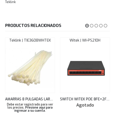
Teklink
PRODUCTOS RELACIONADOS
Teklink | TIE3608WHTEK
Witek | WI-PS210H
AMARRAS 8 PULGADAS LARGO BLANCAS BOLSA 100 UNDS 3.6X200MM TEKLINK
SWITCH WITEK POE 8FE+2FE CCTV+WATCHDOG+65W+250M WI-PS210H
Agotado
Debe estar registrado para ver
los precios.
Presione aquí para
ingresar a su cuenta
.